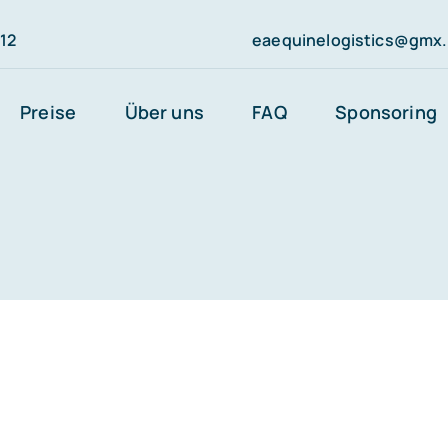
812
eaequinelogistics@gmx
Preise
Über uns
FAQ
Sponsoring