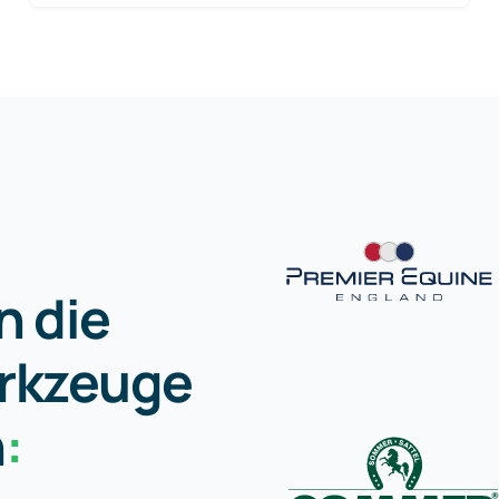
n die
rkzeuge
n
: