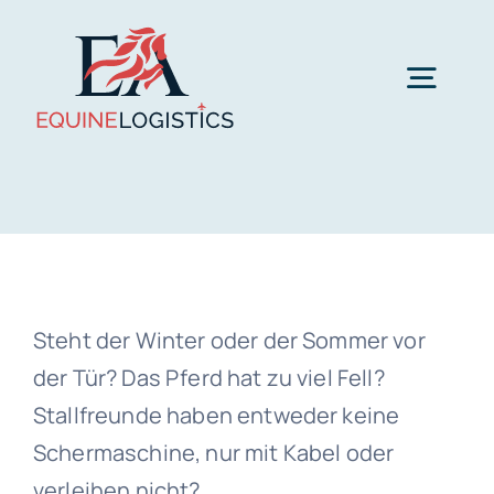
Zum
Inhalt
Togg
springen
Navig
Leistungen
Pferdeanhängervermietung
Preise
Verladetraining für Problempferde
Über uns
Steht der Winter oder der Sommer vor
der Tür? Das Pferd hat zu viel Fell?
Stallfreunde haben entweder keine
Schermaschine und mobiler Scherservice
FAQ
Schermaschine, nur mit Kabel oder
verleihen nicht?